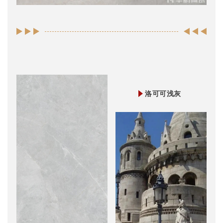
洛可可浅灰