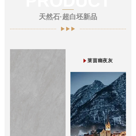
PRODUCT
天然石·超白坯新品
莱茵幽夜灰