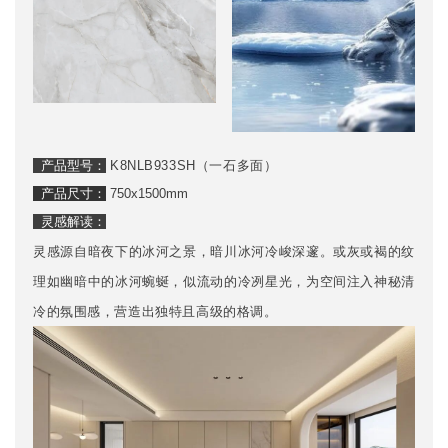
产品型号：
K8NLB933SH（一石多面）
产品尺寸：
750x1500mm
灵感解读：
灵感源自暗夜下的冰河之景，暗川冰河冷峻深邃。或灰或褐的纹
理如幽暗中的冰河蜿蜒，似流动的冷冽星光，为空间注入神秘清
冷的氛围感，营造出独特且高级的格调。