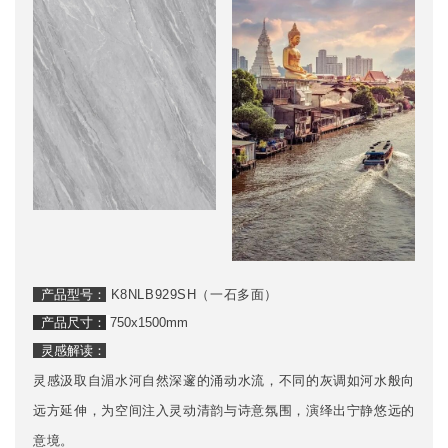
产品型号：
K
8NLB929SH（一石多面）
产品尺寸：
750x1500mm
灵感解读：
灵感汲取自湄水河自然深邃的涌动水流，不同的灰调如河水般向
远方延伸，为空间注入灵动清韵与诗意氛围，演绎出宁静悠远的
意境。