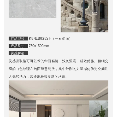
产品型号：
K8NLB928SH（一石多面）
产品尺寸：
750x1500mm
灵感解读：
灵感汲取洛可可艺术的华丽精髓，浅灰温润，精致优雅。粗细交
织的白色纹理在砖面肆意绽放，柔中带刚的力量感仿佛为空间注
入无尽活力，营造出极致灵动的格调。