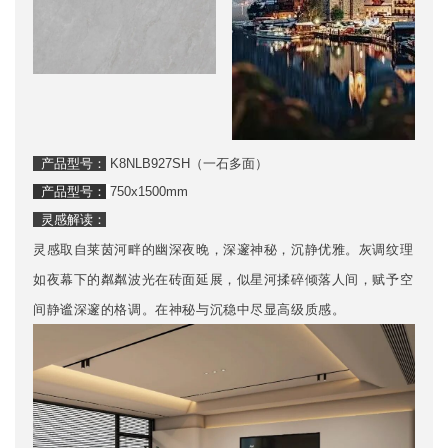
产品型号：
K8NLB927SH（一石多面）
产品型号：
750x1500mm
灵感解读：
灵感取自莱茵河畔的幽深夜晚，深邃神秘，沉静优雅。灰调纹理
如夜幕下的粼粼波光在砖面延展，似星河揉碎倾落人间，赋予空
间静谧深邃的格调。在神秘与沉稳中尽显高级质感。