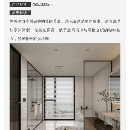
产品尺寸：
750x1500mm
灵感解读：
灵感源自寒川破晓的壮丽景象，沐光灰调清冷而璀璨。砖面纹理
如寒川冰裂，似晨光穿雾，赋予空间清冷与明艳交织的独特魅
力，尽显雅致家居格调！