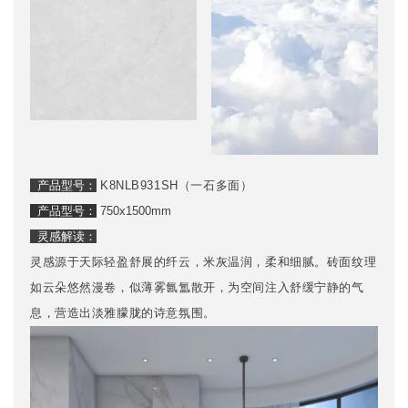
产品型号：
K8NLB931SH（一石多面）
产品型号：
750x1500mm
灵感解读：
灵感源于天际轻盈舒展的纤云，米灰温润，柔和细腻。砖面纹理
如云朵悠然漫卷，似薄雾氤氲散开，为空间注入舒缓宁静的气
息，营造出淡雅朦胧的诗意氛围。