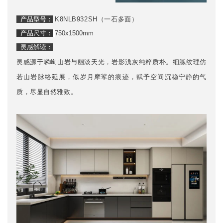
产品型号：
K8NLB932SH（一石多面）
产品尺寸：
750x1500mm
灵感解读：
灵感源于嶙峋山岩与幽淡天光，岩影浅灰纯粹质朴。细腻纹理仿
若山岩脉络延展，似岁月摩挲的痕迹，赋予空间沉稳宁静的气
质，尽显自然雅致。