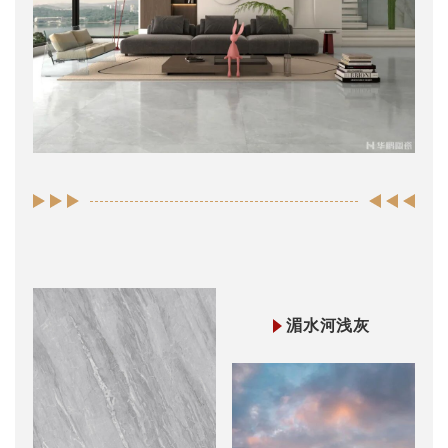
湄水河浅灰