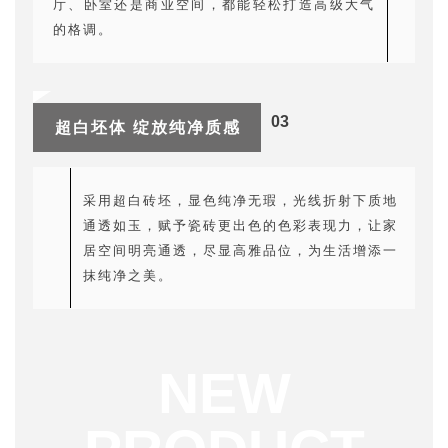
厅、卧室还是商业空间，都能轻松打造高级大气
的格调。
03
超白坯体
绽放纯净质感
采用超白砖坯，显色纯净无瑕，光线折射下质地
通透如玉，赋予瓷砖更出色的色彩表现力，让家
居空间明亮通透，尽显高雅品位，为生活增添一
抹纯净之美。
NEW