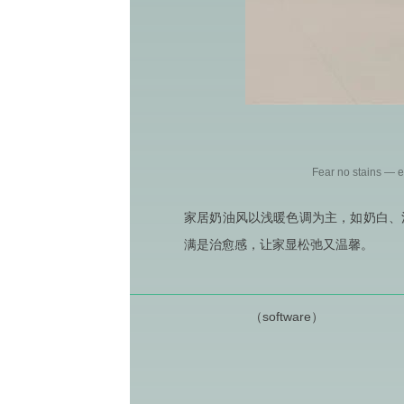
Fear no stains — en
家居奶油风以浅暖色调为主，如奶白、
满是治愈感，让家显松弛又温馨。
（software）