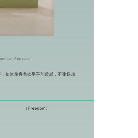
g and carefree ease.
影，整体像裹着软乎乎的质感，不张扬却
（Freedom）