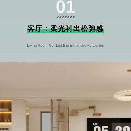
01
>>>>>>>
THE SECRETS
客厅：柔光衬出松弛感
Living Room: Soft Lighting Enhances Relaxation