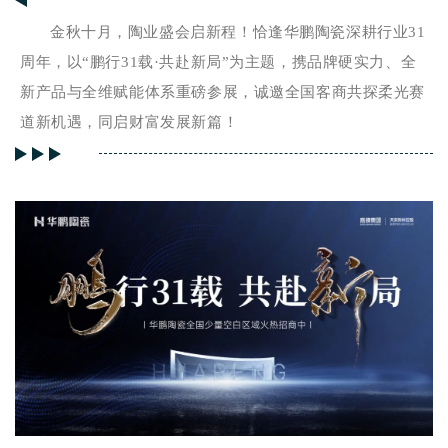
金秋十月，陶业盛会启新程！恰逢华鹏陶瓷深耕行业31
周年，以“鹏行31载·共赴新局”为主题，携品牌硬实力、全
新产品与全维赋能体系重磅参展，诚邀全国客商共探柔光赛
道新机遇，同启财富发展新篇！