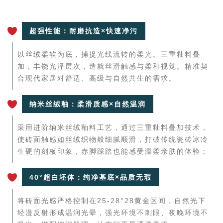
超强性能：耐磨抗造×快速净污
以丝绒柔软为底，捕捉光线流转的柔光。三重釉料叠
加，丰饶光泽层次，造就丝滑触感与柔和视觉。精准契
合现代家居对舒适、高级与自然共生的需求。
纳米丝绒釉：柔滑质感×自然温润
采用进阶纳米丝绒釉料工艺，通过三重釉料叠加技术，
使砖面触感如丝绒织物般细腻顺滑，打破传统瓷砖冰冷
生硬的刻板印象，赤脚踩踏也能感受温柔亲肤的体验；
40°超白坯体：纯净基底×品质无瑕
将砖面光感严格控制在25-28°28黄金区间，自然光下
经漫反射形成温润光晕，强光环境不刺眼、夜晚环境不