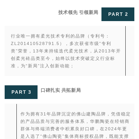
技术领先 引领新局
PART 2
行业唯一拥有柔光技术专利的品牌（专利号：
ZL201410528791.5），多次获省市级“专利
类”荣誉，13年来持续迭代柔光技术，从2013年开
创柔光砖品类至今，始终以技术突破定义行业标
准，为“新局”注入创新动能；
口碑扎实 共拓新局
PART 3
作为拥有31年品牌沉淀的佛山建陶品牌，凭借稳定
的产品品质与完善的服务体系，华鹏陶瓷在经销商
群体与终端消费者中积累良好口碑，在2024年
更
是入选了“佛山陶瓷”集体商标授权品牌，
既能支撑