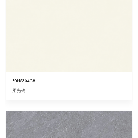
E0NS304GH
柔光砖