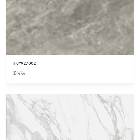
HPJY927002
柔光砖