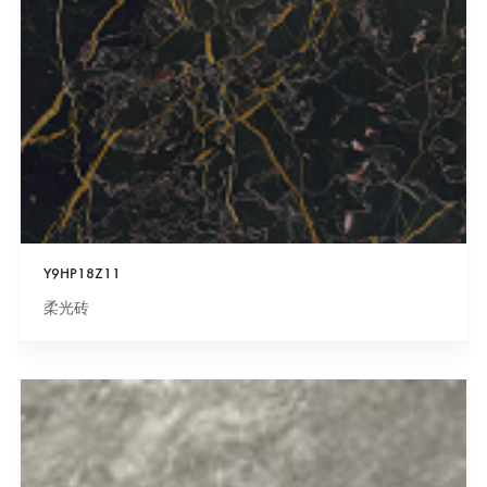
Y9HP18Z11
柔光砖