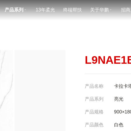
产品系列
13年柔光
终端帮扶
关于华鹏
招商
ˇ
ˇ
L9NAE1
产品名称
卡拉卡
产品系列
亮光
产品规格
900×18
产品颜色
白色