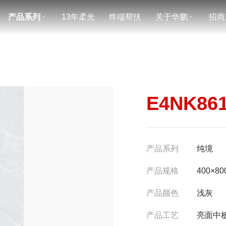
产品系列
13年柔光
终端帮扶
关于华鹏
招商
ˇ
ˇ
E4NK86
产品系列
纯境
产品规格
400×80
产品颜色
浅灰
产品工艺
亮面中