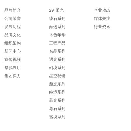
品牌简介
29°柔光
企业动态
公司荣誉
臻石系列
媒体关注
发展历程
颜选系列
行业资讯
品牌文化
木色年华
组织架构
工程产品
新闻中心
名品系列
宣传视频
遇光系列
华鹏展厅
幻境系列
集团实力
星空秘镜
甄选系列
纯境系列
暮光系列
尊石系列
谧境系列