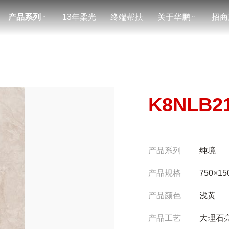
产品系列
13年柔光
终端帮扶
关于华鹏
招商
ˇ
ˇ
K8NLB2
产品系列
纯境
产品规格
750×15
产品颜色
浅黄
产品工艺
大理石