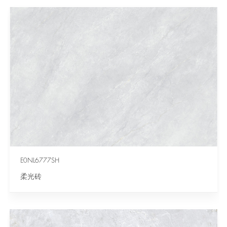
E0NL6777SH
柔光砖