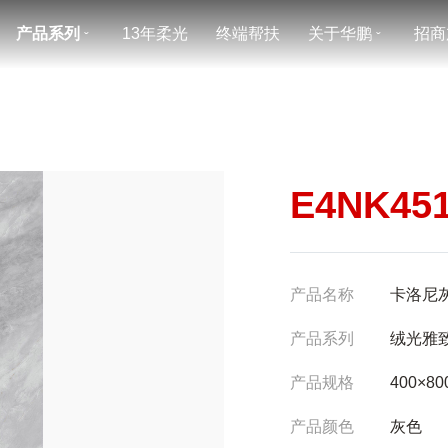
产品系列
13年柔光
终端帮扶
关于华鹏
招商
ˇ
ˇ
E4NK45
产品名称
卡洛尼
产品系列
绒光雅
产品规格
400×80
产品颜色
灰色