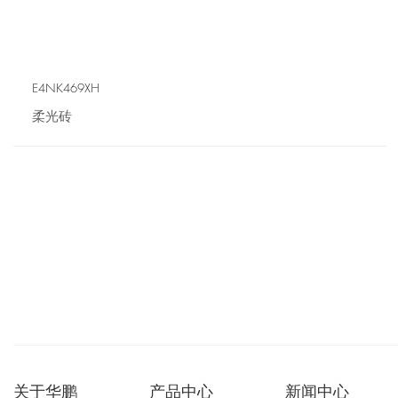
E4NK469XH
柔光砖
关于华鹏
产品中心
新闻中心