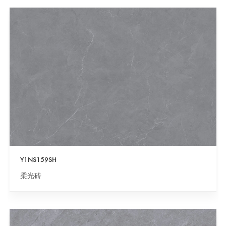
Y1NS159SH
柔光砖