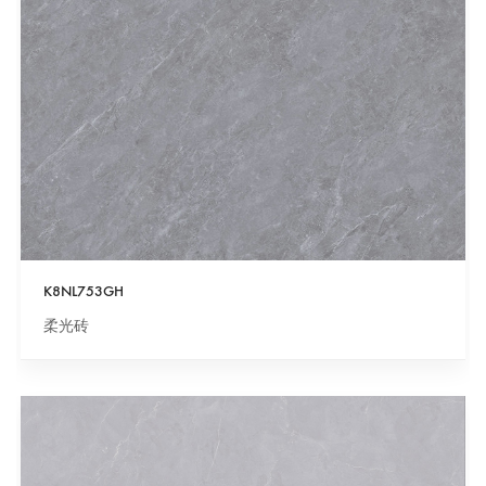
K8NL753GH
柔光砖