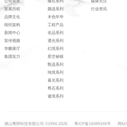
公司荣誉
臻石系列
媒体关注
发展历程
颜选系列
行业资讯
品牌文化
木色年华
组织架构
工程产品
新闻中心
名品系列
宣传视频
遇光系列
华鹏展厅
幻境系列
集团实力
星空秘镜
甄选系列
纯境系列
暮光系列
尊石系列
谧境系列
佛山鹰牌科技有限公司 ©1994-2026
粤ICP备16089166号
网站