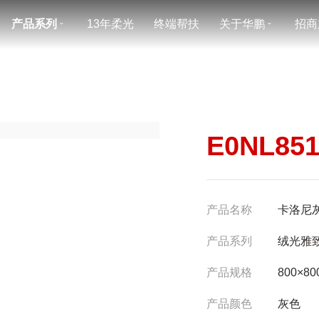
产品系列
13年柔光
终端帮扶
关于华鹏
招商
ˇ
ˇ
E0NL85
产品名称
卡洛尼
产品系列
绒光雅
产品规格
800×80
产品颜色
灰色