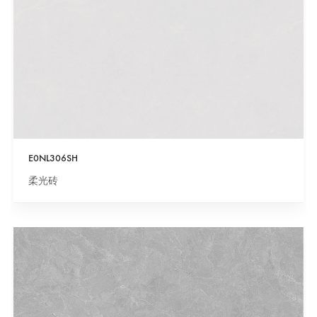
E0NL306SH
柔光砖