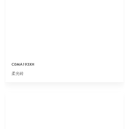
C0MA193XH
柔光砖