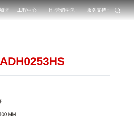
加盟
工程中心
H+营销学院
服务支持
ˇ
ˇ
ˇ
4ADH0253HS
好
400
MM