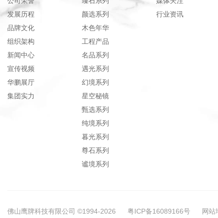
公司荣誉
臻石系列
媒体关注
发展历程
颜选系列
行业资讯
品牌文化
木色年华
组织架构
工程产品
新闻中心
名品系列
宣传视频
遇光系列
华鹏展厅
幻境系列
集团实力
星空秘镜
甄选系列
纯境系列
暮光系列
尊石系列
谧境系列
佛山鹰牌科技有限公司 ©1994-2026
粤ICP备16089166号
网站