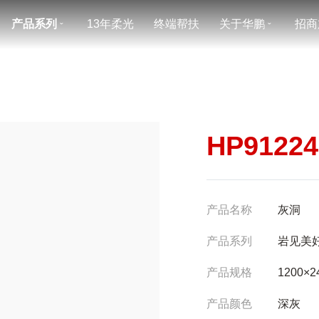
产品系列
13年柔光
终端帮扶
关于华鹏
招商
ˇ
ˇ
HP9122
产品名称
灰洞
产品系列
岩见美
产品规格
1200×2
产品颜色
深灰