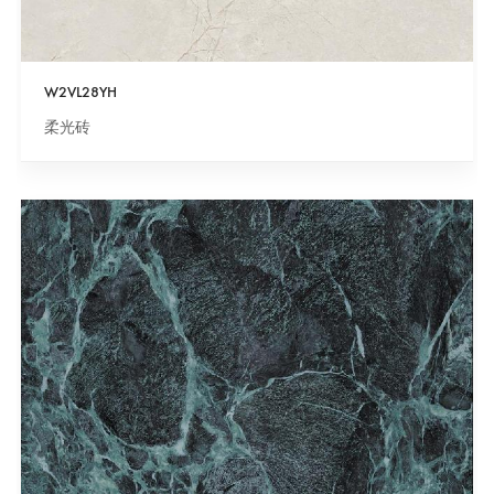
W2VL28YH
柔光砖