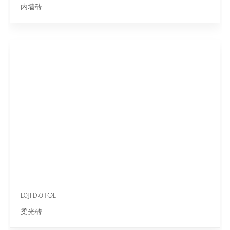
内墙砖
E0JFD-01QE
柔光砖