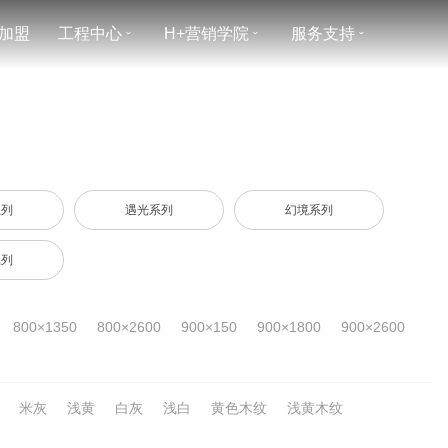
加盟
工程中心
H+营销学院
服务支持
ˇ
ˇ
ˇ
系列
遇光系列
幻境系列
系列
800×1350
800×2600
900×150
900×1800
900×2600
米灰
浅黄
白灰
浅白
黄色木纹
浅黄木纹