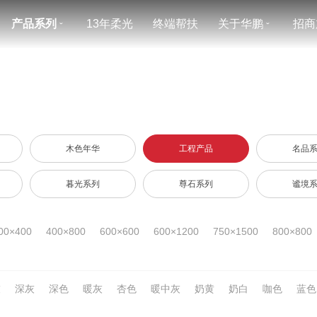
产品系列
13年柔光
终端帮扶
关于华鹏
招商
ˇ
ˇ
木色年华
工程产品
名品
暮光系列
尊石系列
谧境
00×400
400×800
600×600
600×1200
750×1500
800×800
灰
深灰
深色
暖灰
杏色
暖中灰
奶黄
奶白
咖色
蓝色