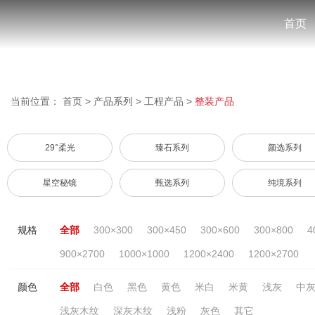
首页
当前位置：
首页
>
产品系列
>
工程产品
>
整装产品
29°柔光
臻石系列
颜选系列
星空秘镜
甄选系列
纯境系列
规格
全部
300×300
300×450
300×600
300×800
4
900×2700
1000×1000
1200×2400
1200×2700
颜色
全部
白色
黑色
黄色
米白
米黄
浅灰
中
浅灰木纹
深灰木纹
浅粉
灰色
其它