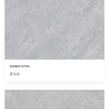
E4NK4107SH
柔光砖