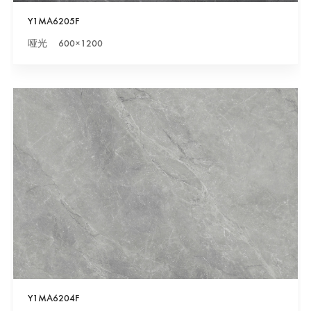
Y1MA6205F
哑光 600×1200
Y1MA6204F