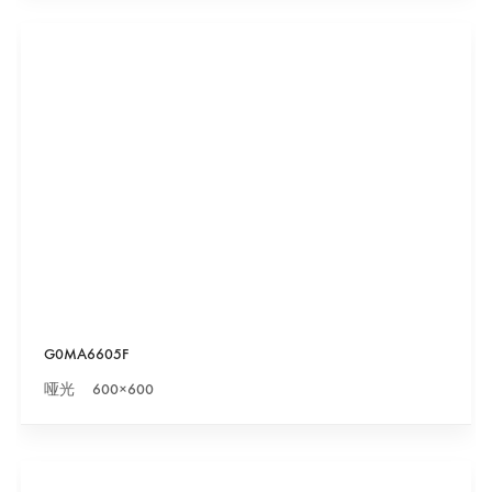
G0MA6605F
哑光 600×600