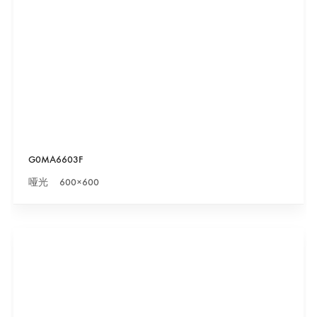
G0MA6603F
哑光 600×600