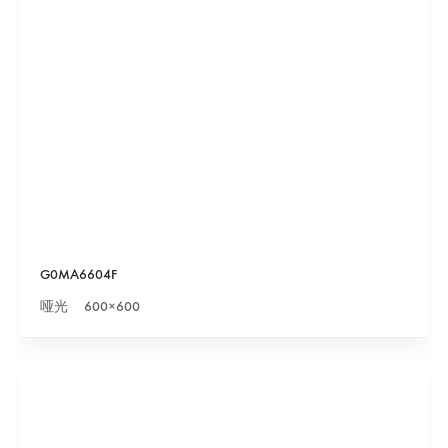
G0MA6604F
哑光 600×600