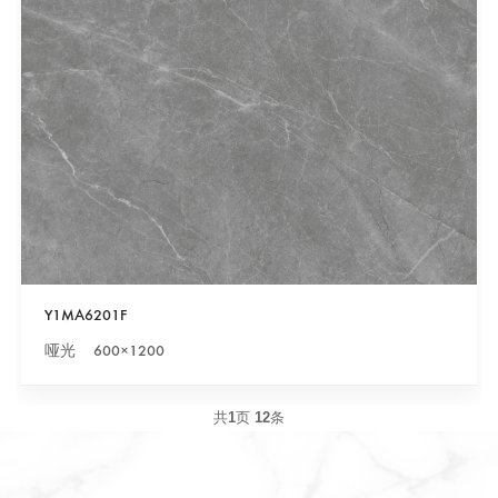
Y1MA6201F
哑光 600×1200
共
1
页
12
条